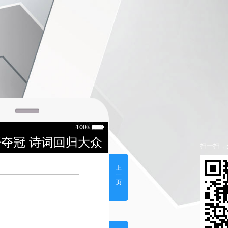
夺冠 诗词回归大众
扫一扫，
上
一
页