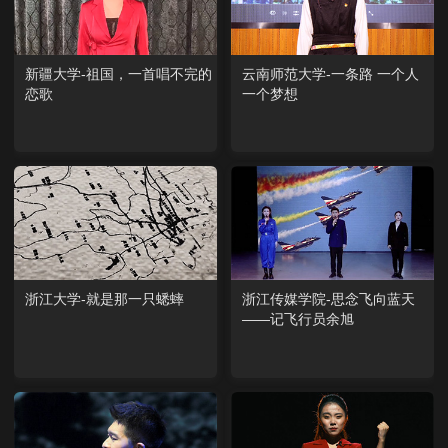
新疆大学-祖国，一首唱不完的
云南师范大学-一条路 一个人
恋歌
一个梦想
浙江大学-就是那一只蟋蟀
浙江传媒学院-思念飞向蓝天
——记飞行员余旭