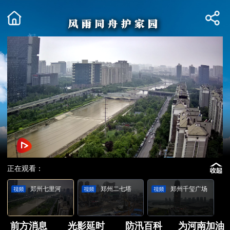
正在观看：
郑州七里河
郑州二七塔
郑州千玺广场
前方消息
光影延时
防汛百科
为河南加油