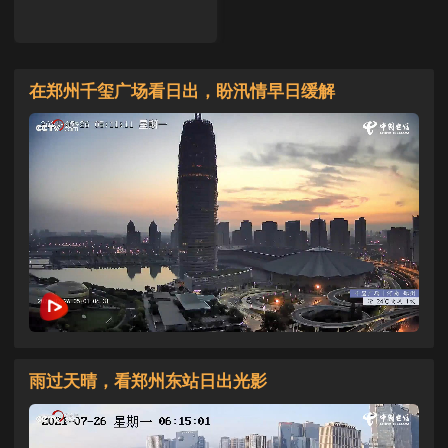
在郑州千玺广场看日出，盼汛情早日缓解
雨过天晴，看郑州东站日出光影