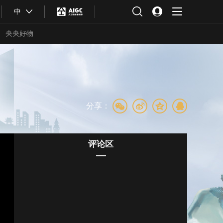
中
央央好物
分享：
评论区
合体育
亚冬会