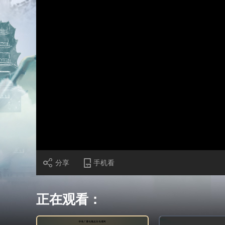
财经
教育
乡村振兴
生态环境
一带一路
大国智造
大国展会
大国保险
云顶对话
CCTV.节目官网
直播
节目单
栏目
片库
加
载
/
完
成
:
0%
分享
手机看
正在观看：