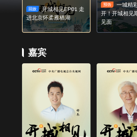
一城精彩
开城相见EP01 走
开！开城相见
进北京怀柔雁栖湖
见面
嘉宾