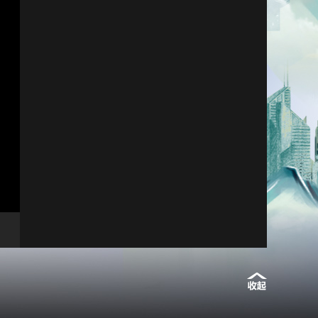
艺术
汽车
数智
5G
产业+
时尚
天气
才艺
网展
央央好物