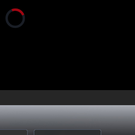
央博
非遗
文化
旅游
科普
健康
乐龄
阅读
正
云起
超级工厂
智敬中国
全民健康
颜选攻略
海洋
在
加
载
视
频
播
放
器。
热播榜
总台企业白名单
画
设
静
质
置
音
(m)