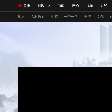
首页
时政
新闻
评论
视频
财经
人民领袖习近平
直播
海外频道
片库
iPanda
栏目大全
联播+
English
中国领导人
节目单
Монгол
听音
央视快评
微视频
习
地方
乡村振兴
生态
一带一路
央博
文化
总台春晚
网络春晚
共产党员网
秧纪录
新闻
国内
国际
评论
经济
军事
人民领袖习近平
联播+
热解读
天天学习
视频
小央视频
小央直播
直播中国
熊猫
现场
前线
比划
快看
蓝海中国
新兵
体育
直播
竞猜
2026年世界杯
2026
VIP会员
CCTV奥林匹克频道
生活体育大会