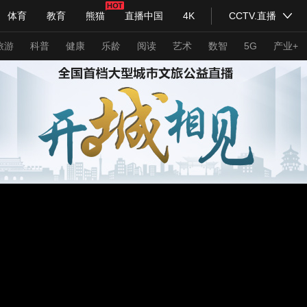
体育
教育
熊猫
直播中国
4K
CCTV.直播
式妙语
主持人
下载央视影音
热解读
天天学习
旅游
科普
健康
乐龄
阅读
艺术
数智
5G
产业+
纪录片网
国家大剧院
大型活动
科技
法治
文娱
人物
公益
图片
习式妙语
央视快评
央视网评
光华锐评
锋面
频道
VR/AR
4K专区
全景新闻
请入列
人生第一次
人生第二次
年冬奥会
CBA
NBA
中超
国足
国际足球
网球
综
体育江湖
文化体育
冰雪道路
足球道路